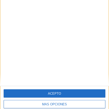
Madrid
Barcelona
Valencia
Sevilla
Málaga
Alicante
Zaragoza
Granada
ACEPTO
A Coruña
MÁS OPCIONES
Murcia