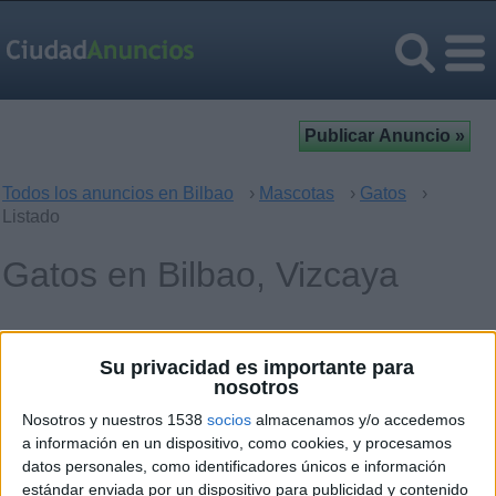
Todos los anuncios en Bilbao
›
Mascotas
›
Gatos
›
Listado
Gatos en Bilbao, Vizcaya
Operación
Palabras clave
Su privacidad es importante para
nosotros
Nosotros y nuestros 1538
socios
almacenamos y/o accedemos
a información en un dispositivo, como cookies, y procesamos
datos personales, como identificadores únicos e información
martes, 14 de diciembre de 2010
estándar enviada por un dispositivo para publicidad y contenido