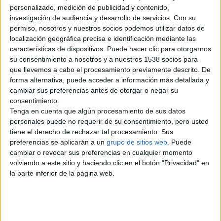
personalizado, medición de publicidad y contenido,
investigación de audiencia y desarrollo de servicios.
Con su
Regalo gatos adultos
permiso, nosotros y nuestros socios podemos utilizar datos de
jovenes muy cazadores
localización geográfica precisa e identificación mediante las
Regalo gatos adultos jovenes son
características de dispositivos. Puede hacer clic para otorgarnos
muy sociables ideal para casita de
su consentimiento a nosotros y a nuestros 1538 socios para
campo y tener a los roedores…
que llevemos a cabo el procesamiento previamente descrito. De
Vizcaya › Bilbao
forma alternativa, puede acceder a información más detallada y
cambiar sus preferencias antes de otorgar o negar su
consentimiento.
lunes, 25 de enero de 2010
Tenga en cuenta que algún procesamiento de sus datos
personales puede no requerir de su consentimiento, pero usted
Gratis gato recién nacido o
tiene el derecho de rechazar tal procesamiento. Sus
hasta 2 meses
preferencias se aplicarán a un
grupo de sitios web
. Puede
Estoy interesado en adoptar gato
cambiar o revocar sus preferencias en cualquier momento
recién nacido o de hasta 2 o tres
volviendo a este sitio y haciendo clic en el botón "Privacidad" en
meses
la parte inferior de la página web.
Vizcaya › Bilbao
Ciudades populares