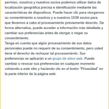
Perdido y Encontrado
permiso, nosotros y nuestros socios podemos utilizar datos de
0
localización geográfica precisa e identificación mediante las
características de dispositivos. Puede hacer clic para otorgarnos
Comunidad varios
2
su consentimiento a nosotros y a nuestros 1538 socios para
que llevemos a cabo el procesamiento previamente descrito. De
forma alternativa, puede acceder a información más detallada y
Ciudades populares
cambiar sus preferencias antes de otorgar o negar su
consentimiento.
Tenga en cuenta que algún procesamiento de sus datos
Madrid
personales puede no requerir de su consentimiento, pero usted
tiene el derecho de rechazar tal procesamiento. Sus
Barcelona
preferencias se aplicarán a un
grupo de sitios web
. Puede
cambiar o revocar sus preferencias en cualquier momento
Valencia
volviendo a este sitio y haciendo clic en el botón "Privacidad" en
la parte inferior de la página web.
Sevilla
Málaga
Alicante
Zaragoza