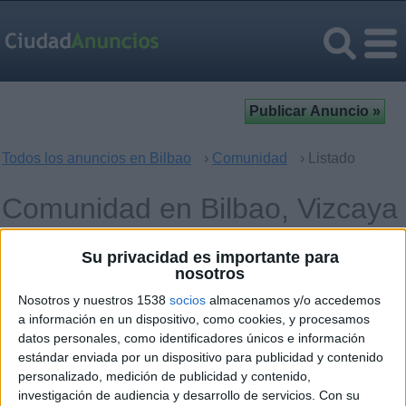
Todos los anuncios en Bilbao
›
Comunidad
› Listado
Comunidad en Bilbao, Vizcaya
Compartir coche
1
Su privacidad es importante para
nosotros
Eventos
4
Nosotros y nuestros 1538
socios
almacenamos y/o accedemos
a información en un dispositivo, como cookies, y procesamos
Músicos y Artistas
14
datos personales, como identificadores únicos e información
estándar enviada por un dispositivo para publicidad y contenido
Voluntarios
personalizado, medición de publicidad y contenido,
0
investigación de audiencia y desarrollo de servicios.
Con su