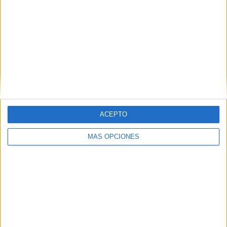
Granada
A Coruña
Murcia
Bilbao
Badajoz
ACEPTO
Palma
MÁS OPCIONES
Las Palmas de Gran Canaria
Tarragona
Más