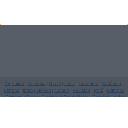
Argentina
Australia
Brasil
Chile
Colombia
Sudáfrica
|
|
|
|
|
|
España
India
México
Nigeria
Pakistán
Perú
Filipinas
|
|
|
|
|
|
Portugal
Rusia
Singapur
Reino Unido
Estados Unidos
|
|
|
|
|
Venezuela
|
Copyright © 2026 Clasificados anuncios gratuitos — sitio de
anuncios, Bilbao
Contáctenos
Política de privacidad
|