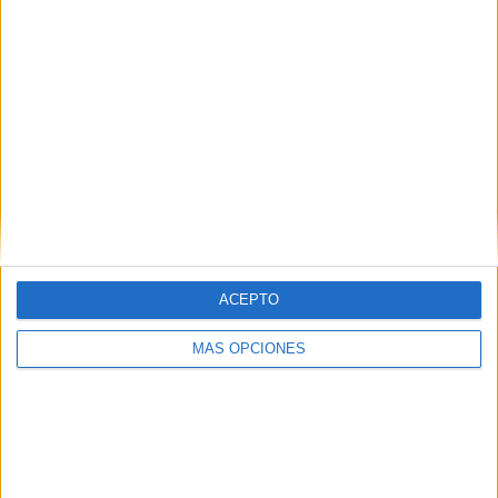
Busco chica negra libre y
educada
(Málaga)
BUSCO chica NEGRA residente legal en España,
joven, libre e independiente, soltera, sin hijos ni…
Busco chica negra culta y formal
(Madrid)
BUSCO chica NEGRA residente legal en España
ACEPTO
para relación estable si entre ambos hay feeling;
una…
MÁS OPCIONES
Busco chica negra extrovertida y
amable
(Valencia)