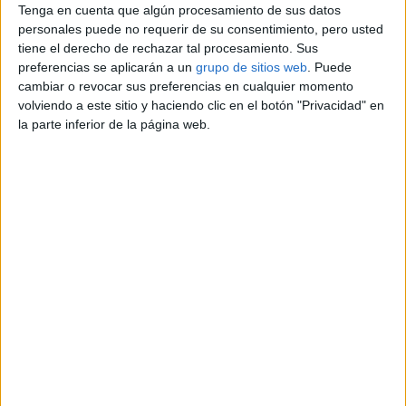
Tenga en cuenta que algún procesamiento de sus datos
anónimo
personales puede no requerir de su consentimiento, pero usted
631709362
tiene el derecho de rechazar tal procesamiento. Sus
Contactar por email
preferencias se aplicarán a un
grupo de sitios web
. Puede
cambiar o revocar sus preferencias en cualquier momento
Descripción
volviendo a este sitio y haciendo clic en el botón "Privacidad" en
la parte inferior de la página web.
BUSCO chica negra de origen hispano residente legal en
España, libre e independiente, soltera, sin hijos ni cargas
familiares o deudas y sin intereses económicos, sincera,
culta, educada, extrovertida, amable y NO fumadora ni
bebedora.
Abstenerse residentes fuera de españa, ilegales,
ofreciendo sexo o pidiendo dinero; las bloqueo de
inmediato.
Soy hombre español adulto, totalmente libre e
independiente, sin cargas familiares, vida resuelta,
vivienda propia en una bella zona turística con mar y
playas, culto, educado y sociable.
TODA ESPAÑA: Barcelona, Gerona, Lérida, Tarragona,
Baleares, Canarias...