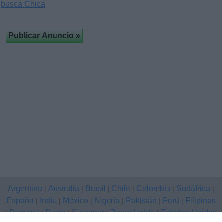
busca Chica
Argentina
Australia
Brasil
Chile
Colombia
Sudáfrica
|
|
|
|
|
|
España
India
México
Nigeria
Pakistán
Perú
Filipinas
|
|
|
|
|
|
Portugal
Rusia
Singapur
Reino Unido
Estados Unidos
|
|
|
|
|